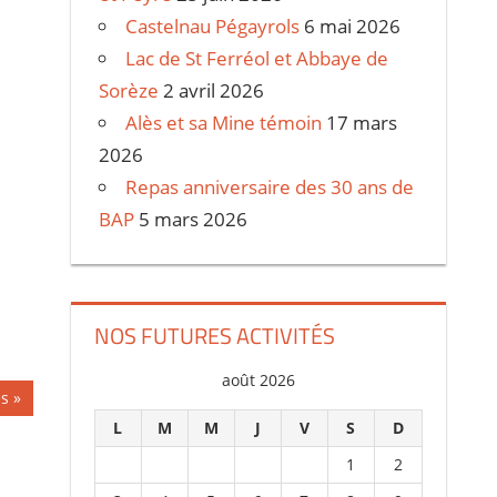
Castelnau Pégayrols
6 mai 2026
Lac de St Ferréol et Abbaye de
Sorèze
2 avril 2026
Alès et sa Mine témoin
17 mars
2026
Repas anniversaire des 30 ans de
BAP
5 mars 2026
NOS FUTURES ACTIVITÉS
août 2026
es
L
M
M
J
V
S
D
1
2