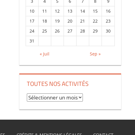
3
4
5
6
7
8
9
10
11
12
13
14
15
16
17
18
19
20
21
22
23
24
25
26
27
28
29
30
31
« Juil
Sep »
TOUTES NOS ACTIVITÉS
T
o
u
t
e
ES
CRÉDITS & MENTIONS LÉGALES
CONTACT